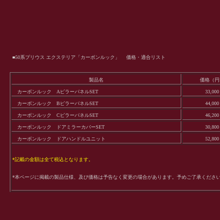
■50系プリウス エクステリア「カーボンルック」 価格・適合リスト
製品名
価格（円
カーボンルック AピラーパネルSET
33,000
カーボンルック BピラーパネルSET
44,000
カーボンルック CピラーパネルSET
46,200
カーボンルック ドアミラーカバーSET
30,800
カーボンルック ドアハンドルユニット
52,800
*記載の金額は全て税込となります。
*本ページに掲載の製品仕様、及び価格は予告なく変更の場合があります。予めご了承くださ