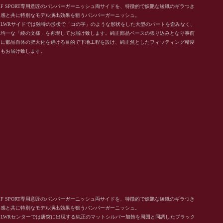
F SPORT専用意匠のバンパーガーニッシュ両サイドを、特徴的で妖艶な綾織のギラつき
感と共に特別なモデル演出効果を狙うバンパーガーニッシュ。
LWRサイドでは独特の形状で「コの字」のような形状をした大型のパートを歪みなく、
均一な「綾の文様」を再現してお届け致します。純正部品ベースの張り込みとなり事前
に部品自体の肥大化を避ける目的で下地工程を設け、純正然としたフィッティング精度
もお届け致します。
F SPORT専用意匠のバンパーガーニッシュ両サイドを、特徴的で妖艶な綾織のギラつき
感と共に特別なモデル演出効果を狙うバンパーガーニッシュ。
LWRセンターでは唐突に出現する純正のマットシルバー加飾を周囲と同調したブラック