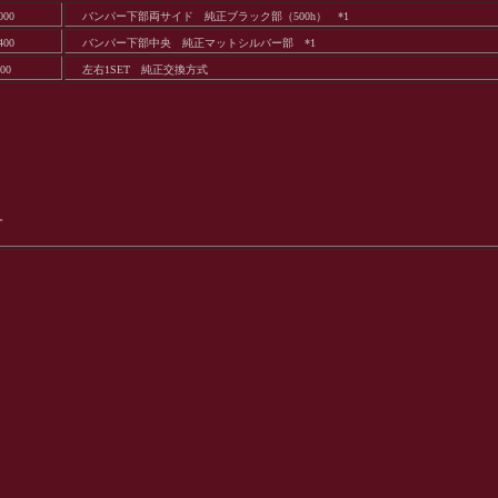
000
バンパー下部両サイド 純正ブラック部（500h） *1
400
バンパー下部中央 純正マットシルバー部 *1
400
左右1SET 純正交換方式
。