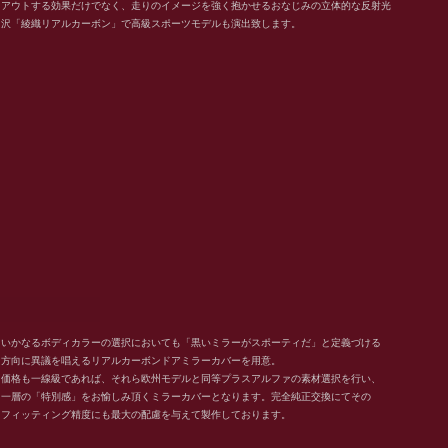
アウトする効果だけでなく、走りのイメージを強く抱かせるおなじみの立体的な反射光
沢「綾織リアルカーボン」で高級スポーツモデルも演出致します。
いかなるボディカラーの選択においても「黒いミラーがスポーティだ」と定義づける
方向に異議を唱えるリアルカーボンドアミラーカバーを用意。
価格も一線級であれば、それら欧州モデルと同等プラスアルファの素材選択を行い、
一層の「特別感」をお愉しみ頂くミラーカバーとなります。完全純正交換にてその
フィッティング精度にも最大の配慮を与えて製作しております。