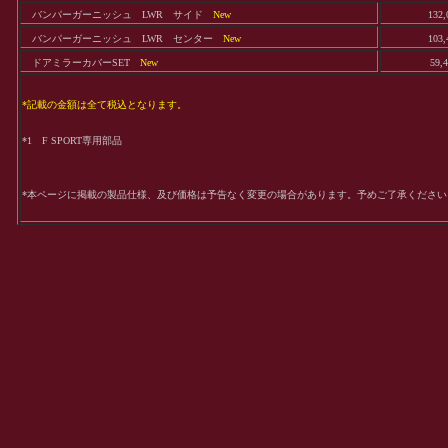
バンパーガーニッシュ LWR サイド
New
132,
バンパーガーニッシュ LWR センター
New
103,
ドアミラーカバーSET
New
59,
*記載の金額は全て税込となります。
*1 F SPORT専用部品
*本ページに掲載の製品仕様、及び価格は予告なく変更の場合があります。予めご了承ください